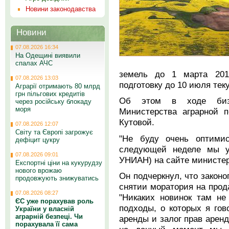
Новини законодавства
Новини
07.08.2026 16:34
На Одещині виявили
спалах АЧС
земель до 1 марта 201
07.08.2026 13:03
подготовку до 10 июля тек
Аграрії отримають 80 млрд
грн пільгових кредитів
Об этом в ходе бизне
через російську блокаду
моря
Министерства аграрной п
Кутовой.
07.08.2026 12:07
Світу та Європі загрожує
"Не буду очень оптими
дефіцит цукру
следующей неделе мы уж
07.08.2026 09:01
УНИАН) на сайте министерс
Експортні ціни на кукурудзу
нового врожаю
Он подчеркнул, что законо
продовжують знижуватись
снятии моратория на прод
07.08.2026 08:27
"Никаких новинок там не
ЄС уже порахував роль
подходы, о которых я гов
України у власній
аграрній безпеці. Чи
аренды и залог прав аре
порахувала її сама