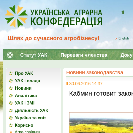
Домой
Шлях до сучасного агробізнесу!
English
Статут УАК
Переваги членства
Доку
Новини законодавства
Про УАК
УАК і влада
30.06.2016 14:37
Новини
Кабмин готовит зако
Аналітика
УАК і ЗМІ
Діяльність УАК
Україна та світ
Корисно
Агро-довідник