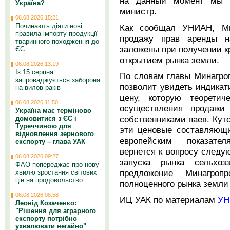
на данный момент мы в
Україна?
министр.
06.08.2026 15:21
Починають діяти нові
Как сообщал УНИАН, Ми
правила імпорту продукції
продажу прав аренды н
тваринного походження до
заложены при получении к
ЄС
открытием рынка земли.
06.08.2026 13:19
Із 15 серпня
По словам главы Минагро
запроваджується заборона
позволит увидеть индикат
на вилов раків
цену, которую теорети
06.08.2026 11:50
осуществления продаж
Україна має терміново
собственниками паев. Куто
домовитися з ЄС і
Туреччиною для
эти ценовые составляющи
відновлення зернового
европейским показател
експорту – глава УАК
вернется к вопросу след
06.08.2026 09:27
запуска рынка сельхоз
ФАО попереджає про нову
предложение Минагроп
хвилю зростання світових
цін на продовольство
полноценного рынка земли 
06.08.2026 08:58
ИЦ УАК по материалам
УН
Леонід Козаченко:
"Рішення для аграрного
експорту потрібно
ухвалювати негайно"