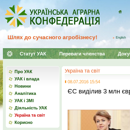
Домой
Шлях до сучасного агробізнесу!
English
Статут УАК
Переваги членства
Доку
Україна та світ
Про УАК
УАК і влада
08.07.2016 15:54
Новини
ЄС виділив 3 млн єв
Аналітика
УАК і ЗМІ
Діяльність УАК
Україна та світ
Корисно