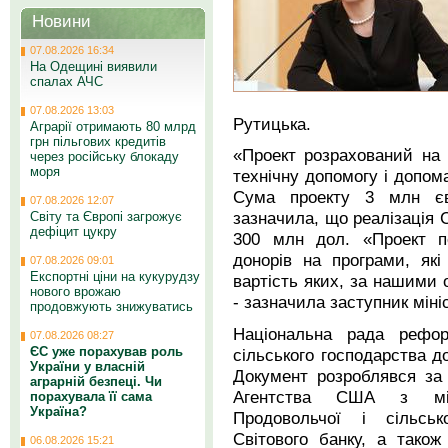
Новини
07.08.2026 16:34
На Одещині виявили
спалах АЧС
07.08.2026 13:03
Рутицька.
Аграрії отримають 80 млрд
грн пільгових кредитів
«Проект розрахований на 
через російську блокаду
моря
технічну допомогу і допома
Сума проекту 3 млн єв
07.08.2026 12:07
зазначила, що реалізація С
Світу та Європі загрожує
дефіцит цукру
300 млн дол. «Проект п
донорів на програми, як
07.08.2026 09:01
Експортні ціни на кукурудзу
вартість яких, за нашими 
нового врожаю
- зазначила заступник міні
продовжують знижуватись
Національна рада рефор
07.08.2026 08:27
ЄС уже порахував роль
сільського господарства до
України у власній
Документ розроблявся за
аграрній безпеці. Чи
Агентства США з міжн
порахувала її сама
Україна?
Продовольчої і сільсько
Світового банку, а також
06.08.2026 15:21