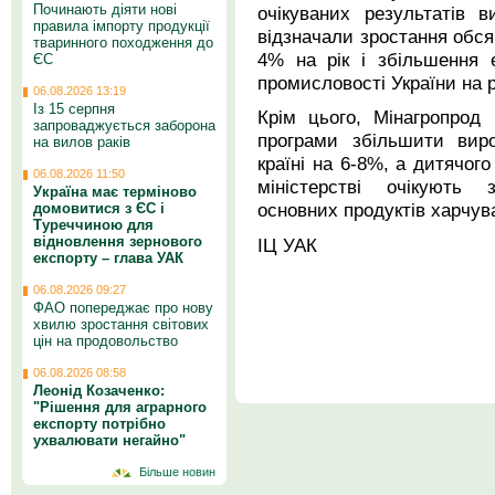
Починають діяти нові
очікуваних результатів в
правила імпорту продукції
відзначали зростання обсяг
тваринного походження до
4% на рік і збільшення 
ЄС
промисловості України на 
06.08.2026 13:19
Із 15 серпня
Крім цього, Мінагропрод
запроваджується заборона
програми збільшити виро
на вилов раків
країні на 6-8%, а дитячог
06.08.2026 11:50
міністерстві очікують 
Україна має терміново
основних продуктів харчува
домовитися з ЄС і
Туреччиною для
відновлення зернового
ІЦ УАК
експорту – глава УАК
06.08.2026 09:27
ФАО попереджає про нову
хвилю зростання світових
цін на продовольство
06.08.2026 08:58
Леонід Козаченко:
"Рішення для аграрного
експорту потрібно
ухвалювати негайно"
Більше новин