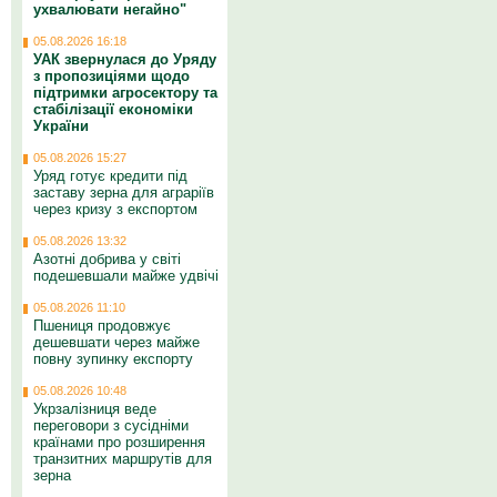
ухвалювати негайно"
05.08.2026 16:18
УАК звернулася до Уряду
з пропозиціями щодо
підтримки агросектору та
стабілізації економіки
України
05.08.2026 15:27
Уряд готує кредити під
заставу зерна для аграріїв
через кризу з експортом
05.08.2026 13:32
Азотні добрива у світі
подешевшали майже удвічі
05.08.2026 11:10
Пшениця продовжує
дешевшати через майже
повну зупинку експорту
05.08.2026 10:48
Укрзалізниця веде
переговори з сусідніми
країнами про розширення
транзитних маршрутів для
зерна