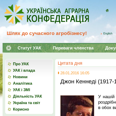
Домой
Шлях до сучасного агробізнесу!
English
Статут УАК
Переваги членства
Доку
Цитата дня
Про УАК
УАК і влада
28.01.2016 16:05
Новини
Джон Кеннеді (1917
Аналітика
УАК і ЗМІ
У нашій 
Діяльність УАК
роздрібн
Україна та світ
в обох в
Корисно