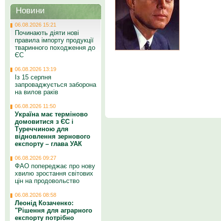
Новини
06.08.2026 15:21
Починають діяти нові
правила імпорту продукції
тваринного походження до
ЄС
06.08.2026 13:19
Із 15 серпня
запроваджується заборона
на вилов раків
06.08.2026 11:50
Україна має терміново
домовитися з ЄС і
Туреччиною для
відновлення зернового
експорту – глава УАК
06.08.2026 09:27
ФАО попереджає про нову
хвилю зростання світових
цін на продовольство
06.08.2026 08:58
Леонід Козаченко:
"Рішення для аграрного
експорту потрібно