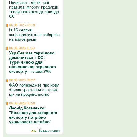
Починають діяти нові
правила імпорту продукції
тваринного походження до
ЄС
06.08.2026 13:19
Із 15 серпня
запроваджується заборона
на вилов раків
06.08.2026 11:50
Україна має терміново
домовитися з ЄС і
Туреччиною для
відновлення зернового
експорту – глава УАК
06.08.2026 09:27
ФАО попереджає про нову
хвилю зростання світових
цін на продовольство
06.08.2026 08:58
Леонід Козаченко:
"Рішення для аграрного
експорту потрібно
ухвалювати негайно"
Більше новин