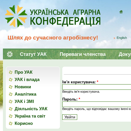
Домой
Шлях до сучасного агробізнесу!
English
Статут УАК
Переваги членства
Доку
Про УАК
УАК і влада
Ім'я користувача:
*
Новини
Введіть ім'я користувача.
Аналітика
Пароль:
*
УАК і ЗМІ
Діяльність УАК
Введіть пароль, що відповідає вашому імені 
Україна та світ
Корисно